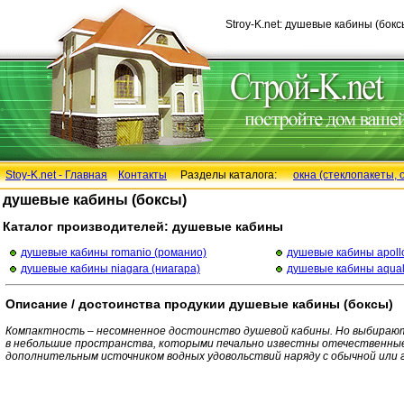
Stroy-K.net: душевые кабины (бокс
Stoy-K.net - Главная
Контакты
Разделы каталога:
окна (стеклопакеты, 
душевые кабины (боксы)
Каталог производителей: душевые кабины
душевые кабины romanio (романио)
душевые кабины apollo
душевые кабины niagara (ниагара)
душевые кабины aqualu
Описание / достоинства продукии душевые кабины (боксы)
Компактность – несомненное достоинство душевой кабины. Но выбирают 
в небольшие пространства, которыми печально известны отечественные
дополнительным источником водных удовольствий наряду с обычной или 