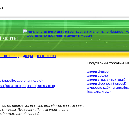
ы)
остекление)
двери
сантехника
Популярные торговые ма
двери фавор
двери софья
двери vratary (вратари)
 (appollo, apolo, апполло)
двери форпост (forpost)
x (аквалюкс, aqua lux, аква люкс)
душевые кабины aqualux 
lux, аква люкс)
ее не только за то, что она удачно вписывается
 санузлы. Душевая кабина может стать
гидромассажной ванной.