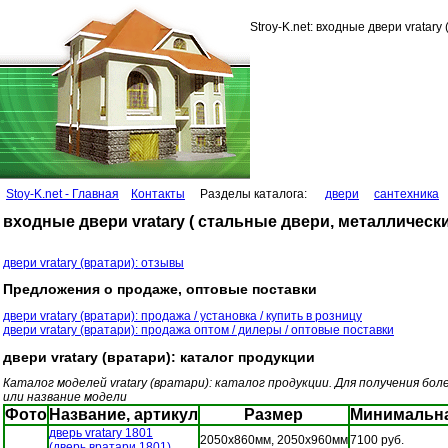
Stroy-K.net: входные двери vratar
Stoy-K.net - Главная
Контакты
Разделы каталога:
двери
сантехника
входные двери vratary ( стальные двери, металлическ
двери vratary (вратари): отзывы
Предложения о продаже, оптовые поставки
двери vratary (вратари): продажа / установка / купить в розницу
двери vratary (вратари): продажа оптом / дилеры / оптовые поставки
двери vratary (вратари): каталог продукции
Каталог моделей vratary (вратари): каталог продукции. Для получения б
или название модели
Фото
Название, артикул
Размер
Минимальна
дверь vratary 1801
2050x860мм, 2050x960мм
7100 руб.
(дверь вратари 1801)