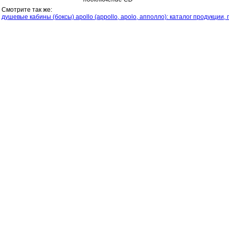
Смотрите так же:
душевые кабины (боксы) apollo (appollo, apolo, апполло): каталог продукции,