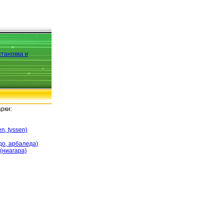
рки:
en, tyssen)
до, арбаледа)
(ниагара)