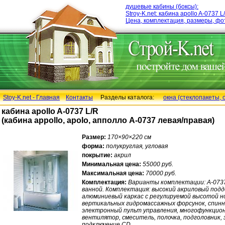
душевые кабины (боксы):
Stroy-K.net: кабина apollo A-0737 
Цена, комплектация, размеры, фо
Stoy-K.net - Главная
Контакты
Разделы каталога:
окна (стеклопакеты, 
кабина apollo A-0737 L/R
(кабина appollo, apolo, апполло А-0737 левая/правая)
Размер:
170×90×220 см
форма:
полукруглая, угловая
покрытие:
акрил
Минимальная цена:
55000 руб.
Максимальная цена:
70000 руб.
Комплектация:
Варианты комплектации: А-0737 R
ванной. Комплектация: высокий акриловый поддо
алюминиевый каркас с регулируемой высотой но
вертикальных гидромассажных форсунок, спинно
электронный пульт управления, многофункцион
вентилятор, смеситель, полочка, подголовник, 
подключение CD