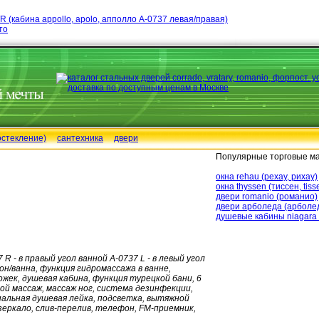
L/R (кабина appollo, apolo, апполло А-0737 левая/правая)
то
остекление)
сантехника
двери
Популярные торговые ма
окна rehau (рехау, рихау)
окна thyssen (тиссен, tiss
двери romanio (романио)
двери арболеда (арболе
душевые кабины niagara 
 - в правый угол ванной A-0737 L - в левый угол
н/ванна, функция гидромассажа в ванне,
жек, душевая кабина, функция турецкой бани, 6
й массаж, массаж ног, система дезинфекции,
альная душевая лейка, подсветка, вытяжной
зеркало, слив-перелив, телефон, FM-приемник,