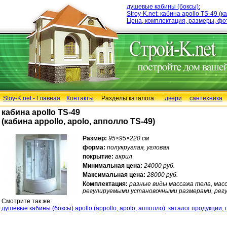
душевые кабины (боксы):
Stroy-K.net: кабина apollo TS-49 (
Цена, комплектация, размеры, фо
Stoy-K.net - Главная
Контакты
Разделы каталога:
двери
сантехника
кабина apollo TS-49
(кабина appollo, apolo, апполло TS-49)
Размер:
95×95×220 см
форма:
полукруглая, угловая
покрытие:
акрил
Минимальная цена:
24000 руб.
Максимальная цена:
28000 руб.
Комплектация:
разные виды массажа тела, масс
регулируемыми установочными размерами, регу
Смотрите так же:
душевые кабины (боксы) apollo (appollo, apolo, апполло): каталог продукции,