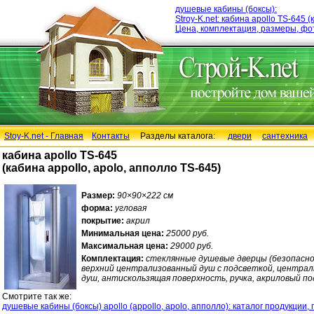
душевые кабины (боксы):
Stroy-K.net: кабина apollo TS-645 
Цена, комплектация, размеры, фо
Stoy-K.net - Главная
Контакты
Разделы каталога:
двери
сантехника
кабина apollo TS-645
(кабина appollo, apolo, апполло TS-645)
Размер:
90×90×222 см
форма:
угловая
покрытие:
акрил
Минимальная цена:
25000 руб.
Максимальная цена:
29000 руб.
Комплектация:
стеклянные душевые дверцы (безопасное
верхний централизованный душ с подсветкой, централ
душ, антискользящая поверхность, ручка, акриловый по
Смотрите так же:
душевые кабины (боксы) apollo (appollo, apolo, апполло): каталог продукции,